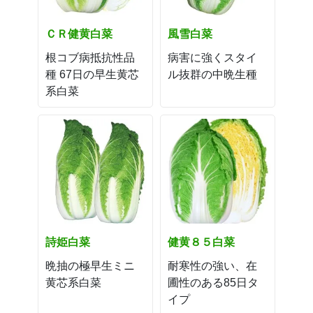
ＣＲ健黄白菜
風雪白菜
根コブ病抵抗性品
病害に強くスタイ
種 67日の早生黄芯
ル抜群の中晩生種
系白菜
詩姫白菜
健黄８５白菜
晩抽の極早生ミニ
耐寒性の強い、在
黄芯系白菜
圃性のある85日タ
イプ