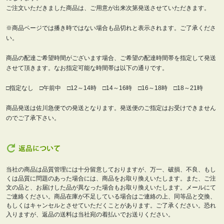
ご注文いただきました商品は、ご用意が出来次第発送させていただきます。
※商品ページでは播き時ではない場合も品切れと表示されます。ご了承くださ
い。
商品の配達ご希望時間がございます場合、ご希望の配達時間帯を指定して発送
させて頂きます。なお指定可能な時間帯は以下の通りです。
□指定なし □午前中 □12～14時 □14～16時 □16～18時 □18～21時
商品発送は佐川急便での発送となります。発送便のご指定はお受けできません
のでご了承下さい。
当社の商品は品質管理には十分留意しておりますが、万一、破損、不良、もし
くは品質に問題のあった場合には、商品をお取り換えいたします。また、ご注
文の品と、お届けした品が異なった場合もお取り換えいたします。メールにて
ご連絡ください。商品在庫が不足している場合はご連絡の上、同等品と交換、
もしくはキャンセルとさせていただくことがあります。ご了承ください。恐れ
入りますが、返品の送料は当社宛の着払いでお送りください。