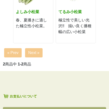
よしみ小松菜
てるみ小松菜
春、夏播きに適し
極立性で美しい光
た極立性小松菜。
沢!! 揃い良く播種
幅の広い小松菜
« Prev
Next »
2
商品中
1-2
商品