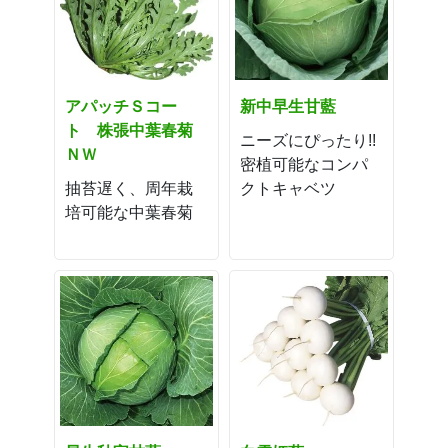
アパッチＳコー
新中早生甘藍
ト 株張中葉春菊
ニーズにぴったり!!
ＮＷ
密植可能なコンパ
抽苔遅く、周年栽
クトキャベツ
培可能な中葉春菊