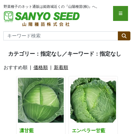
野菜種子のネット通販は姫路城近くの『山陽種苗(株)』へ。
カテゴリー：指定なし／キーワード：指定なし
おすすめ順 |
価格順
|
新着順
凛甘藍
エンペラー甘藍