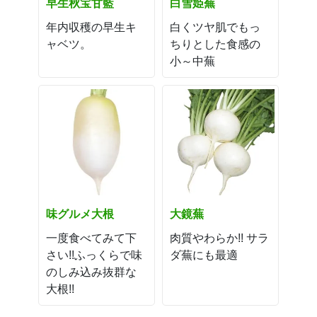
早生秋宝甘藍
白雪姫蕪
年内収穫の早生キ
白くツヤ肌でもっ
ャベツ。
ちりとした食感の
小～中蕪
味グルメ大根
大鏡蕪
一度食べてみて下
肉質やわらか!! サラ
さい!!ふっくらで味
ダ蕪にも最適
のしみ込み抜群な
大根!!