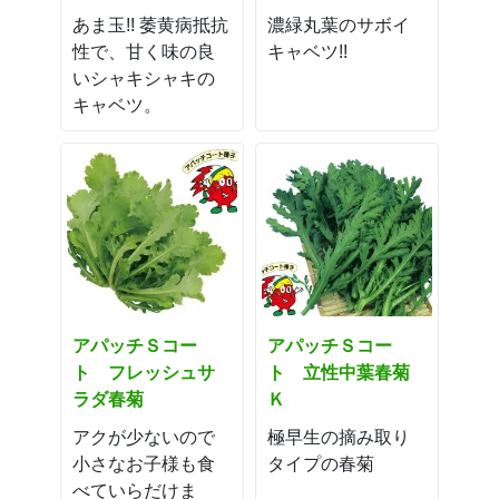
あま玉!! 萎黄病抵抗
濃緑丸葉のサボイ
性で、甘く味の良
キャベツ!!
いシャキシャキの
キャベツ。
アパッチＳコー
アパッチＳコー
ト フレッシュサ
ト 立性中葉春菊
ラダ春菊
Ｋ
アクが少ないので
極早生の摘み取り
小さなお子様も食
タイプの春菊
べていらだけま