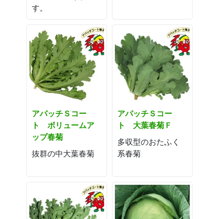
す。
アパッチＳコー
アパッチＳコー
ト ボリュームア
ト 大葉春菊Ｆ
ップ春菊
多収型のおたふく
抜群の中大葉春菊
系春菊