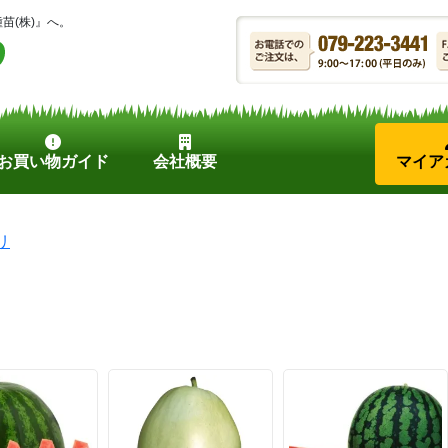
苗(株)』へ。
お買い物ガイド
会社概要
マイア
リ