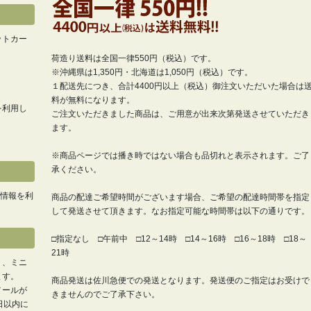
ットカー
荷造り送料は全国一律550円（税込）です。
※沖縄県は1,350円・北海道は1,050円（税込）です。
１配送先につき、合計4400円以上（税込）御注文いただいた場合は
料が無料になります。
を利用し
ご注文いただきました商品は、ご用意が出来次第発送させていただき
ます。
※商品ページでは播き時ではない場合も品切れと表示されます。ご了
承ください。
い情報を利
商品の配達ご希望時間がございます場合、ご希望の配達時間帯を指定
して発送させて頂きます。なお指定可能な時間帯は以下の通りです。
□指定なし □午前中 □12～14時 □14～16時 □16～18時 □18～
21時
ト、ミニ
ます。
商品発送は佐川急便での発送となります。発送便のご指定はお受けで
メールが
きませんのでご了承下さい。
日以内に