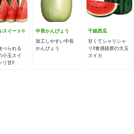
ルスイート®
中長かんぴょう
千姫西瓜
加工しやすい中長
甘くてシャリシャ
食べられる
かんぴょう
リ!!食感抜群の大玉
の小玉スイ
スイカ
ャリ甘!!