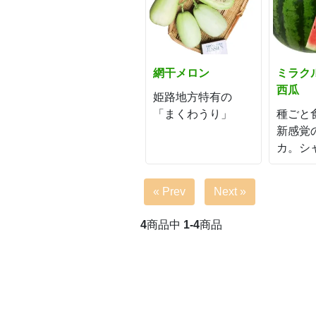
網干メロン
ミラク
西瓜
姫路地方特有の
「まくわうり」
種ごと
新感覚
カ。シ
« Prev
Next »
4
商品中
1-4
商品