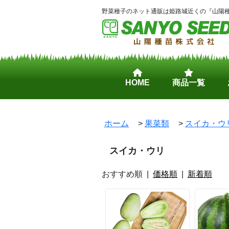
野菜種子のネット通販は姫路城近くの『山陽種
HOME
商品一覧
ホーム
>
果菜類
>
スイカ・ウ
スイカ・ウリ
おすすめ順 |
価格順
|
新着順