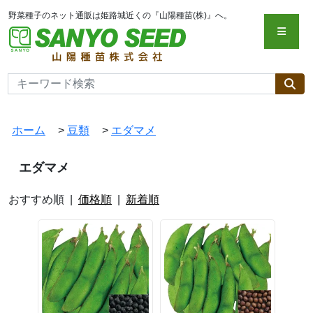
野菜種子のネット通販は姫路城近くの『山陽種苗(株)』へ。
ホーム
>
豆類
>
エダマメ
エダマメ
おすすめ順 |
価格順
|
新着順