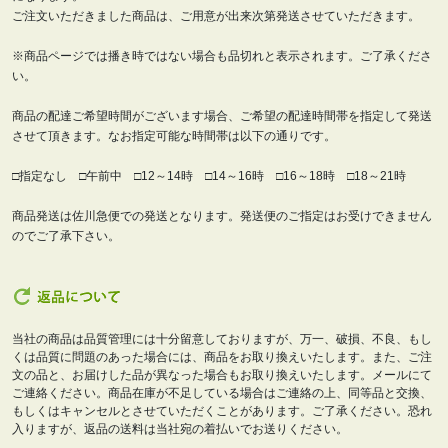
ご注文いただきました商品は、ご用意が出来次第発送させていただきます。
※商品ページでは播き時ではない場合も品切れと表示されます。ご了承くださ
い。
商品の配達ご希望時間がございます場合、ご希望の配達時間帯を指定して発送
させて頂きます。なお指定可能な時間帯は以下の通りです。
□指定なし □午前中 □12～14時 □14～16時 □16～18時 □18～21時
商品発送は佐川急便での発送となります。発送便のご指定はお受けできません
のでご了承下さい。
当社の商品は品質管理には十分留意しておりますが、万一、破損、不良、もし
くは品質に問題のあった場合には、商品をお取り換えいたします。また、ご注
文の品と、お届けした品が異なった場合もお取り換えいたします。メールにて
ご連絡ください。商品在庫が不足している場合はご連絡の上、同等品と交換、
もしくはキャンセルとさせていただくことがあります。ご了承ください。恐れ
入りますが、返品の送料は当社宛の着払いでお送りください。