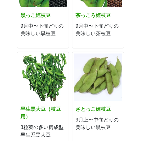
黒っこ姫枝豆
茶っころ姫枝豆
9月中〜下旬どりの
9月中〜下旬どりの
美味しい黒枝豆
美味しい茶枝豆
早生黒大豆（枝豆
さとっこ姫枝豆
用）
9月上〜中旬どりの
3粒莢の多い房成型
美味しい黒枝豆
早生系黒大豆